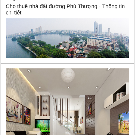
Cho thuê nhà đất đường Phú Thượng - Thông tin
chi tiết
Khu vực Phú Thượng, nổi tiếng từ lâu với những làng nghề
truyền thống, đánh dấu bằng sự nở rộ của sản xuất hoa và xôi.
Sự phát triển vững mạnh của kinh tế, cùng việc nâng cao hạ
tầng và giao thông, đã mở ra nhiều cơ hội đầu tư bất động sản
tại đây. Điều này không chỉ làm thay đổi bức tranh của khu vực
mà còn tạo nên môi trường sống lý tưởng khi
thuê nhà đất