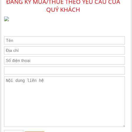
ĐĂNG KÝ MUA/THUÊ THEO YÊU CẦU CỦA
QUÝ KHÁCH