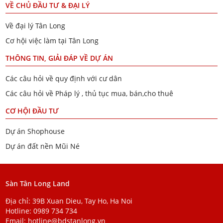
VỀ CHỦ ĐẦU TƯ & ĐẠI LÝ
Về đại lý Tân Long
Cơ hội việc làm tại Tân Long
THÔNG TIN, GIẢI ĐÁP VỀ DỰ ÁN
Các câu hỏi về quy định với cư dân
Các câu hỏi về Pháp lý , thủ tục mua, bán,cho thuê
CƠ HỘI ĐẦU TƯ
Dự án Shophouse
Dự án đất nền Mũi Né
Sàn Tân Long Land
Địa chỉ: 39B Xuan Dieu, Tay Ho, Ha Noi
Hotline:
0989 734 734
Email:
hotline@bdstanlong.vn